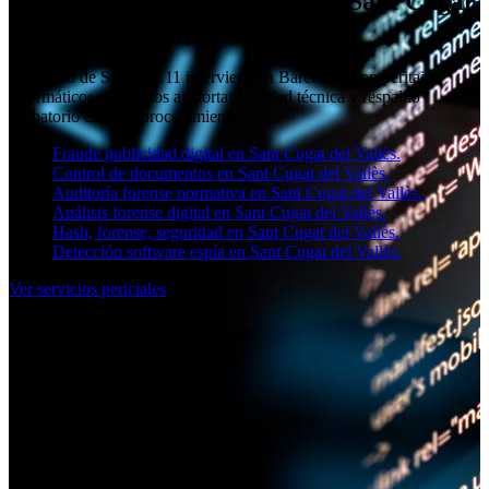
Perito judicial informático en Sant Cugat
del Vallès
El equipo de SOCIAL11 interviene en Barcelona con peritajes
informáticos orientados a aportar claridad técnica y respaldo
probatorio en cada procedimiento.
Fraude publicidad digital en Sant Cugat del Vallès.
Control de documentos en Sant Cugat del Vallès.
Auditoría forense normativa en Sant Cugat del Vallès.
Análisis forense digital en Sant Cugat del Vallès.
Hash, forense, seguridad en Sant Cugat del Vallès.
Detección software espía en Sant Cugat del Vallès.
Ver servicios periciales