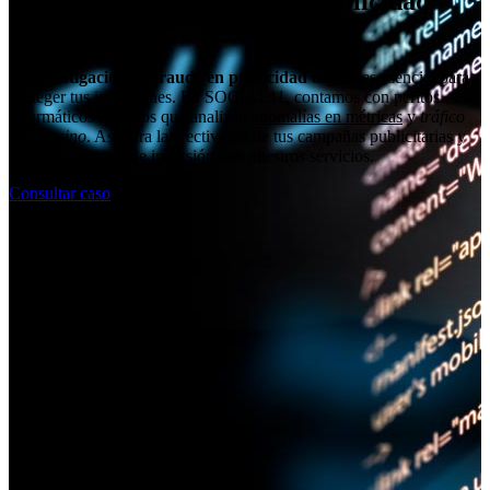
Investigación de fraude en publicidad
digital
La
investigación de fraude en publicidad digital
es esencial para
proteger tus inversiones. En SOCIAL11, contamos con peritos
informáticos expertos que analizan
anomalías en métricas
y
tráfico
no genuino
. Asegura la efectividad de tus campañas publicitarias y
mejora el retorno de inversión con nuestros servicios.
Consultar caso