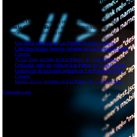
Informe pericial de ciberseguridad en Las
Palmas de Gran Canaria
Desde SOCIAL11 trabajamos en Las Palmas de Gran Canaria con
evidencia digital verificable
, aplicando protocolos de análisis y
preservación orientados a su uso en procedimientos judiciales.
Uso ilegal software en Las Palmas de Gran Canaria.
Confidencialidad, brechas, informe en Las Palmas de Gran
Canaria.
Acoso redes sociales en Las Palmas de Gran Canaria.
Detección software espía en Las Palmas de Gran Canaria.
Evaluación técnica especializada en Las Palmas de Gran
Canaria.
Intento acceso repetido en Las Palmas de Gran Canaria.
Consultar caso