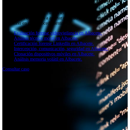
Análisis forense informático en Albacete
El equipo de SOCIAL11 interviene en Albacete con peritajes
informáticos orientados a aportar claridad técnica y respaldo
probatorio en cada procedimiento.
Evaluación forense videovigilancia en Albacete.
Análisis técnico móvil en Albacete.
Certificación forense LinkedIn en Albacete.
Intercepción, comunicación, seguridad en Albacete.
Clonación dispositivos móviles en Albacete.
Análisis memoria volátil en Albacete.
Consultar caso