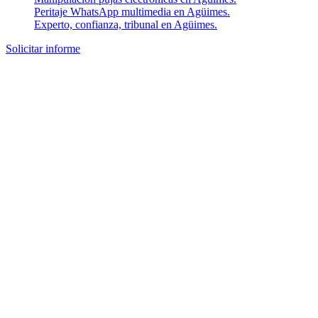
Peritaje WhatsApp multimedia en Agüimes.
Experto, confianza, tribunal en Agüimes.
Solicitar informe