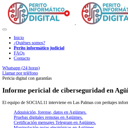
Inicio
¿Quiénes somos?
Perito informático judicial
FAQs
Contacto
Whatsapp (24 horas)
Llamar por teléfono
Pericia digital con garantías
Informe pericial de ciberseguridad en Ag
El equipo de SOCIAL11 interviene en Las Palmas con peritajes informá
Adquisición, forense, datos en Agüimes.
Pruebas digitales remotas en Agüimes.
Certificación mensajes Telegram en Agüimes.
Manipulación pujas electrónicas en Agüimes.