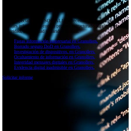
Análisis forense informático en
Granollers
Como especialistas en SOCIAL11, ofrecemos en Barcelona
peritajes informáticos con un proceso estructurado para garantizar
integridad, trazabilidad y claridad técnica.
Fugas información empresarial en Granollers.
Borrado seguro DoD en Granollers.
Investigación de dispositivos. en Granollers.
Ocultamiento de información en Granollers.
Integridad mensajes digitales en Granollers.
Evidencia digital inadmisible en Granollers.
Solicitar informe