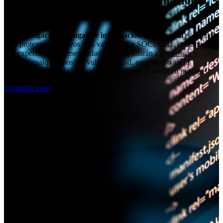
Investigación de fugas de información
empresarial
La investigación de fugas de información empresarial
es crucial
para proteger tus activos más valiosos. En SOCIAL11, contamos
con expertos en ciberseguridad que te ayudarán a
identificar
y
detectar
cualquier posible vulnerabilidad, asegurando así la
confidencialidad y la integridad de tus datos. ¡Confía en nosotros!
Consultar caso