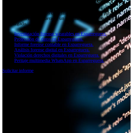
Peritaje informático en Esparreguera
En SOCIAL11 cuidamos cada fase del análisis digital para que
dispongas en Esparreguera de un informe sólido, claro y defendible
ante juzgado.
Investigación forense wearables en Esparreguera.
Protección de datos en Esparreguera.
Informe forense contable en Esparreguera.
Análisis forense digital en Esparreguera.
Violación derechos digitales en Esparreguera.
Peritaje multimedia WhatsApp en Esparreguera.
Solicitar informe