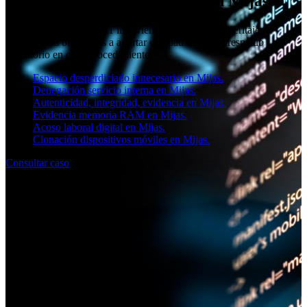
Análisis forense informático en Mijas
El equipo de SOCIAL11 interviene en Málaga con peritajes
informáticos orientados a aportar claridad técnica y respaldo
probatorio en cada procedimiento.
Espacio desperdiciado innecesario en Mijas.
Denegación servicio interna en Mijas.
Autenticidad, integridad, evidencia en Mijas.
Evidencia memoria RAM en Mijas.
Acoso laboral digital en Mijas.
Clonación dispositivos móviles en Mijas.
Consultar caso