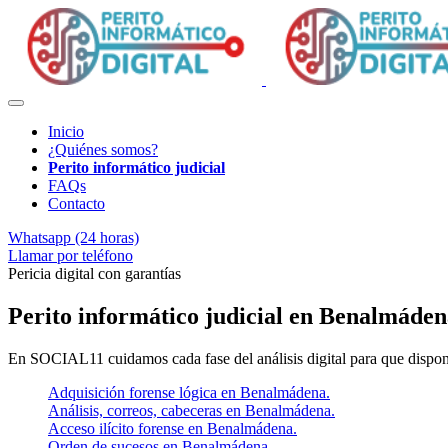
Inicio
¿Quiénes somos?
Perito informático judicial
FAQs
Contacto
Whatsapp (24 horas)
Llamar por teléfono
Pericia digital con garantías
Perito informático judicial en Benalmáde
En SOCIAL11 cuidamos cada fase del análisis digital para que dispon
Adquisición forense lógica en Benalmádena.
Análisis, correos, cabeceras en Benalmádena.
Acceso ilícito forense en Benalmádena.
Orden de sucesos en Benalmádena.