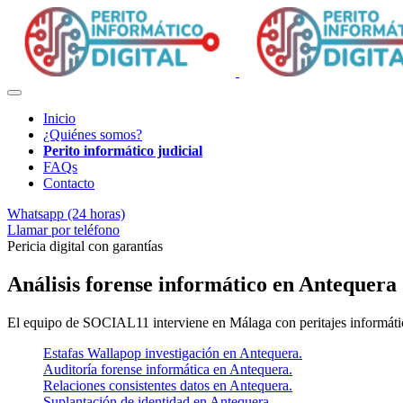
Inicio
¿Quiénes somos?
Perito informático judicial
FAQs
Contacto
Whatsapp (24 horas)
Llamar por teléfono
Pericia digital con garantías
Análisis forense informático en Antequera
El equipo de SOCIAL11 interviene en Málaga con peritajes informático
Estafas Wallapop investigación en Antequera.
Auditoría forense informática en Antequera.
Relaciones consistentes datos en Antequera.
Suplantación de identidad en Antequera.