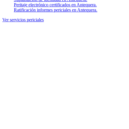
Peritaje electrónico certificados en Antequera.
Ratificación informes periciales en Antequera.
Ver servicios periciales