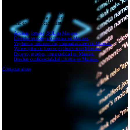
Análisis forense informático en Manises
El equipo de SOCIAL11 interviene en Valencia con peritajes
informáticos orientados a aportar claridad técnica y respaldo
probatorio en cada procedimiento.
Análisis, forense, SQL en Manises.
Derecho tecnológico forense en Manises.
Vigilancia, autorización, comunicaciones en Manises.
Videovigilancia forense evaluación en Manises.
Experto, pruebas, imparcialidad en Manises.
Brechas confidencialidad informe en Manises.
Contactar ahora