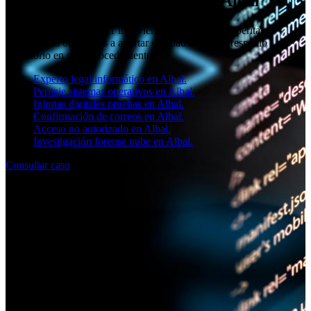
Perito informático judicial en Albal
El equipo de SOCIAL11 interviene en Valencia con peritajes
informáticos orientados a aportar claridad técnica y respaldo
probatorio en cada procedimiento.
Experto legal informático en Albal.
Peritaje sistemas operativos en Albal.
Injurias digitales pruebas en Albal.
Confirmación de correos en Albal.
Acceso no autorizado en Albal.
Investigación forense nube en Albal.
Consultar caso