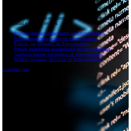
Peritaje informático en Arroyomolinos
Como especialistas en SOCIAL11, ofrecemos en Madrid peritajes
informáticos con un proceso estructurado para garantizar integridad,
trazabilidad y claridad técnica.
Pruebas virtuales almacenadas en Arroyomolinos.
Peritaje biométrico acceso en Arroyomolinos.
Experto, en, informes. en Arroyomolinos.
Peritaje multimedia manipulación en Arroyomolinos.
Auditoría forense informática en Arroyomolinos.
Sniffers, troyanos, detección en Arroyomolinos.
Consultar caso