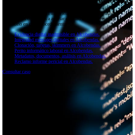
Perito informático judicial en Alcobendas
El equipo de SOCIAL11 interviene en Madrid con peritajes
informáticos orientados a aportar claridad técnica y respaldo
probatorio en cada procedimiento.
Evidencia digital inadmisible en Alcobendas.
Integridad mensajes digitales en Alcobendas.
Clonación, tarjetas, skimmers en Alcobendas.
Perito informático laboral en Alcobendas.
Metadatos, documentos, análisis en Alcobendas.
Reclamo informe pericial en Alcobendas.
Consultar caso