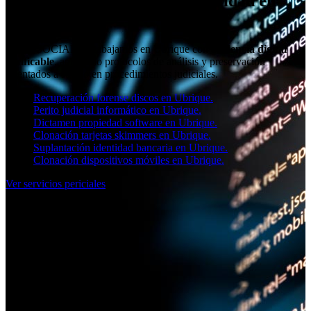
Informe pericial de ciberseguridad en
Ubrique
Desde SOCIAL11 trabajamos en Ubrique con
evidencia digital
verificable
, aplicando protocolos de análisis y preservación
orientados a su uso en procedimientos judiciales.
Recuperación forense discos en Ubrique.
Perito judicial informático en Ubrique.
Dictamen propiedad software en Ubrique.
Clonación tarjetas skimmers en Ubrique.
Suplantación identidad bancaria en Ubrique.
Clonación dispositivos móviles en Ubrique.
Ver servicios periciales