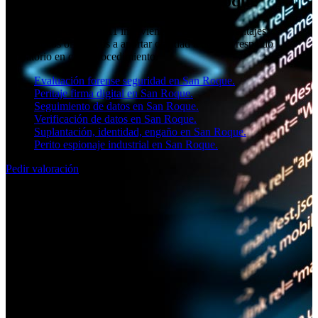
Peritos informáticos en San Roque
El equipo de SOCIAL11 interviene en Cádiz con peritajes
informáticos orientados a aportar claridad técnica y respaldo
probatorio en cada procedimiento.
Evaluación forense seguridad en San Roque.
Peritaje firma digital en San Roque.
Seguimiento de datos en San Roque.
Verificación de datos en San Roque.
Suplantación, identidad, engaño en San Roque.
Perito espionaje industrial en San Roque.
Pedir valoración