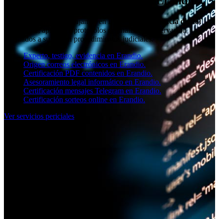
Perito judicial informático en Erandio
Desde SOCIAL11 trabajamos en Erandio con
evidencia digital
verificable
, aplicando protocolos de análisis y preservación
orientados a su uso en procedimientos judiciales.
Experto, testigo, evidencia en Erandio.
Origen correos electrónicos en Erandio.
Certificación PDF contenidos en Erandio.
Asesoramiento legal informático en Erandio.
Certificación mensajes Telegram en Erandio.
Certificación sorteos online en Erandio.
Ver servicios periciales