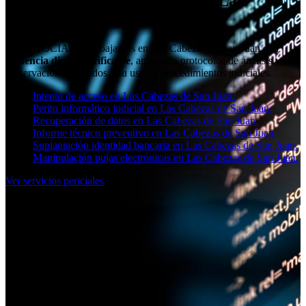
Perito informático judicial en Las
Cabezas de San Juan
Desde SOCIAL11 trabajamos en Las Cabezas de San Juan con
evidencia digital verificable
, aplicando protocolos de análisis y
preservación orientados a su uso en procedimientos judiciales.
Intento de acceso en Las Cabezas de San Juan.
Perito informático judicial en Las Cabezas de San Juan.
Recuperación de datos en Las Cabezas de San Juan.
Informe técnico preventivo en Las Cabezas de San Juan.
Suplantación identidad bancaria en Las Cabezas de San Juan.
Manipulación pujas electrónicas en Las Cabezas de San Juan.
Ver servicios periciales