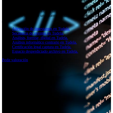
Peritos informáticos en Tudela
En SOCIAL11 cuidamos cada fase del análisis digital para que
dispongas en Tudela de un informe sólido, claro y defendible ante
juzgado.
Alteración de timestamps en Tudela.
Secuencia de eventos en Tudela.
Análisis, forense, digital en Tudela.
Análisis informático contrario en Tudela.
Certificación legal captura en Tudela.
Espacio desperdiciado archivo en Tudela.
Pedir valoración