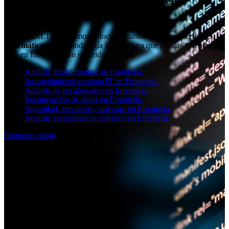
¿Buscas un perito informático en
Errenteria?
En SOCIAL11 realizamos y documentamos
informes periciales
informáticos
con metodología forense para que puedas defender tu
caso en Errenteria con seguridad técnica.
Análisis digital forense en Errenteria.
Incumplimiento contrato IT en Errenteria.
Análisis de encabezados en Errenteria.
Recuperación de datos en Errenteria.
Seguridad, servidores, malware en Errenteria.
Análisis agrupamiento dañados en Errenteria.
Contactar ahora