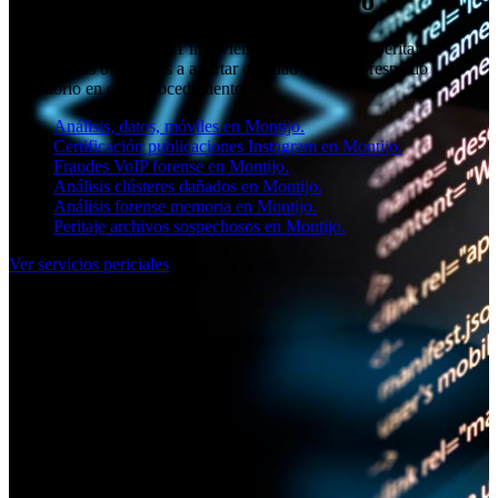
Peritaje informático en Montijo
El equipo de SOCIAL11 interviene en Badajoz con peritajes
informáticos orientados a aportar claridad técnica y respaldo
probatorio en cada procedimiento.
Análisis, datos, móviles en Montijo.
Certificación publicaciones Instagram en Montijo.
Fraudes VoIP forense en Montijo.
Análisis clústeres dañados en Montijo.
Análisis forense memoria en Montijo.
Peritaje archivos sospechosos en Montijo.
Ver servicios periciales