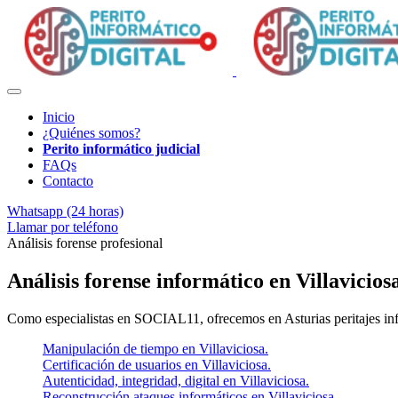
Inicio
¿Quiénes somos?
Perito informático judicial
FAQs
Contacto
Whatsapp (24 horas)
Llamar por teléfono
Análisis forense profesional
Análisis forense informático en Villavicios
Como especialistas en SOCIAL11, ofrecemos en Asturias peritajes infor
Manipulación de tiempo en Villaviciosa.
Certificación de usuarios en Villaviciosa.
Autenticidad, integridad, digital en Villaviciosa.
Reconstrucción ataques informáticos en Villaviciosa.