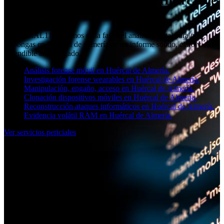
Perito judicial informático en Huércal de
Almería
En SOCIAL11 cuidamos cada fase del análisis digital para que
dispongas en Huércal de Almería de un informe sólido, claro y
defendible ante juzgado.
Análisis forense móvil en Huércal de Almería.
Investigación forense wearables en Huércal de Almería.
Manipulación, engaño, acceso en Huércal de Almería.
Clonación dispositivos móviles en Huércal de Almería.
Reconstrucción ataques informáticos en Huércal de Almería.
Evidencia volátil RAM en Huércal de Almería.
Ver servicios periciales