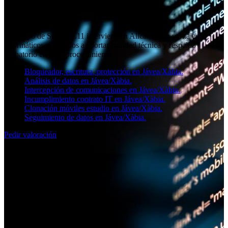
Perito judicial informático en
Jávea/Xàbia
El equipo de SOCIAL11 interviene en Alicante con peritajes
informáticos orientados a aportar claridad técnica y respaldo
probatorio en cada procedimiento.
Bloqueador, escritura, protección en Jávea/Xàbia.
Análisis de datos en Jávea/Xàbia.
Intercepción de comunicaciones en Jávea/Xàbia.
Incumplimiento contrato IT en Jávea/Xàbia.
Clonación móviles estudio en Jávea/Xàbia.
Seguimiento de datos en Jávea/Xàbia.
Pedir valoración